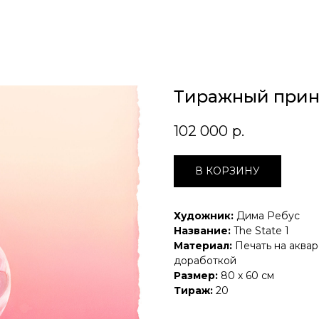
Тиражный принт 
102 000
р.
В КОРЗИНУ
Художник:
Дима Ребус
Название:
The State 1
Материал:
Печать на аква
доработкой
Размер:
80 х 60 см
Тираж:
20